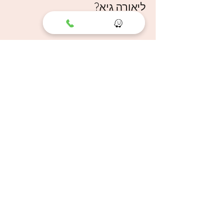
ליאורה גיא?
המרפאה נמצאת במרכז הבמה, רחוב הכרמל
20, גני תקווה.
מה כתובת המרפאה?
המרפאה נמצאת במרכז הבמה, רחוב הכרמל
20, גני תקווה. במרכז הבמה מצאי את מעליות
כניסה A ועלי לקומה 1. ביציאה מהמעלית פני
שמאלה אל מרכז הרופאים. לובי מרכז
הרופאים נראה ריק, אך אל דאגה - למרפאה
של ד״ר ליאורה יש לובי פנימי בדלת השניה
משמאל. ליד דלת המרפאה תזהי שלט של